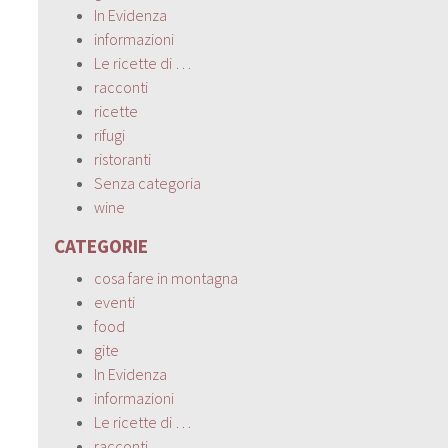
In Evidenza
informazioni
Le ricette di …
racconti
ricette
rifugi
ristoranti
Senza categoria
wine
CATEGORIE
cosa fare in montagna
eventi
food
gite
In Evidenza
informazioni
Le ricette di …
racconti