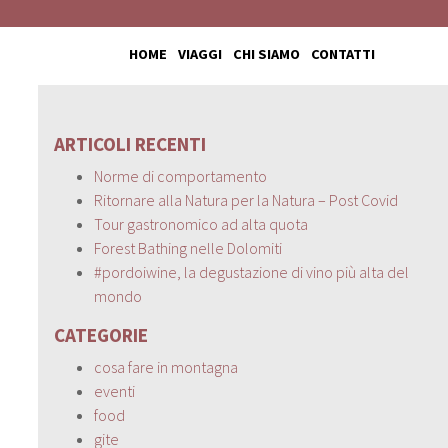
HOME
VIAGGI
CHI SIAMO
CONTATTI
ARTICOLI RECENTI
Norme di comportamento
Ritornare alla Natura per la Natura – Post Covid
Tour gastronomico ad alta quota
Forest Bathing nelle Dolomiti
#pordoiwine, la degustazione di vino più alta del
mondo
CATEGORIE
cosa fare in montagna
eventi
food
gite