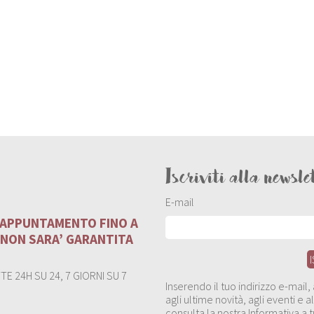
Iscriviti alla newsle
E-mail
U APPUNTAMENTO FINO A
 NON SARA’ GARANTITA
E 24H SU 24, 7 GIORNI SU 7
Inserendo il tuo indirizzo e-mail
agli ultime novità, agli eventi e
consulta la nostra Informativa a t