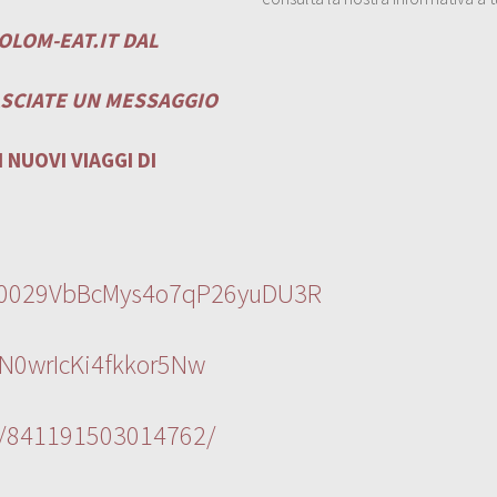
OLOM-EAT.IT
DAL
ASCIATE UN MESSAGGIO
 NUOVI VIAGGI DI
l/0029VbBcMys4o7qP26yuDU3R
N0wrIcKi4fkkor5Nw
s/841191503014762/