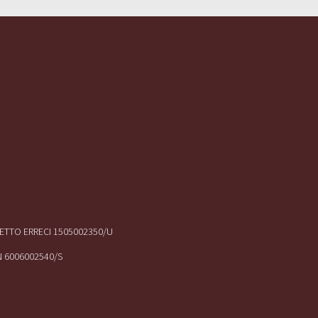
IRETTO ERRECI 1505002350/U
N 6006002540/S