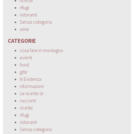
ricette
rifugi
ristoranti
Senza categoria
wine
CATEGORIE
cosa fare in montagna
eventi
food
gite
In Evidenza
informazioni
Le ricette di …
racconti
ricette
rifugi
ristoranti
Senza categoria