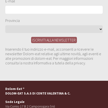
E-mail
Provincia
Inserendo il tuo indirizzo e-mail, acconsenti a ricevere le
newsletter Dolom-eat relative agli ultime novità, agli eventi e
alle promozioni di dolom-eat. Per maggiori informazioni
consulta la nostra Informativa a tutela della privacy.
Dolom-Eat
®
DOLOM-EAT S.A.S DI CONTE VALENTINA & C.
Sede Legale
Via Cornio 17 B 2 Camponogara (Ve)