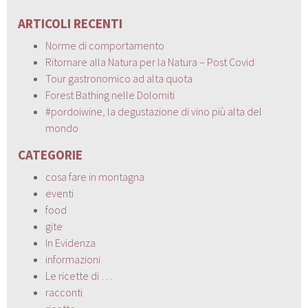
ARTICOLI RECENTI
Norme di comportamento
Ritornare alla Natura per la Natura – Post Covid
Tour gastronomico ad alta quota
Forest Bathing nelle Dolomiti
#pordoiwine, la degustazione di vino più alta del
mondo
CATEGORIE
cosa fare in montagna
eventi
food
gite
In Evidenza
informazioni
Le ricette di …
racconti