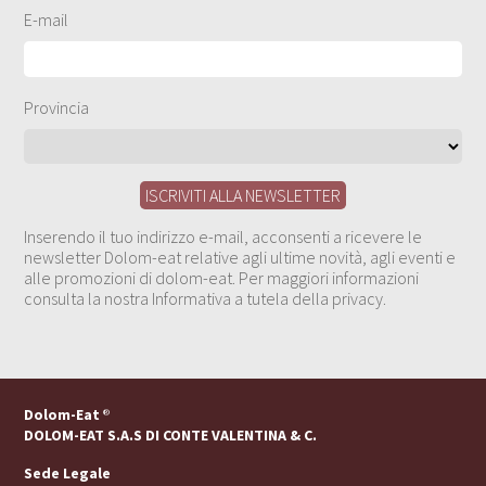
E-mail
Provincia
Inserendo il tuo indirizzo e-mail, acconsenti a ricevere le
newsletter Dolom-eat relative agli ultime novità, agli eventi e
alle promozioni di dolom-eat. Per maggiori informazioni
consulta la nostra Informativa a tutela della privacy.
Dolom-Eat
®
DOLOM-EAT S.A.S DI CONTE VALENTINA & C.
Sede Legale