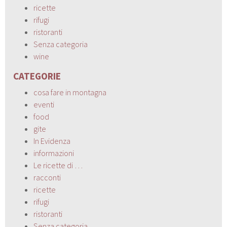
ricette
rifugi
ristoranti
Senza categoria
wine
CATEGORIE
cosa fare in montagna
eventi
food
gite
In Evidenza
informazioni
Le ricette di …
racconti
ricette
rifugi
ristoranti
Senza categoria