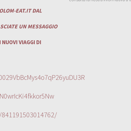
OLOM-EAT.IT
DAL
ASCIATE UN MESSAGGIO
 NUOVI VIAGGI DI
l/0029VbBcMys4o7qP26yuDU3R
N0wrIcKi4fkkor5Nw
s/841191503014762/