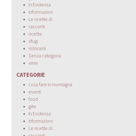
In Evidenza
informazioni
Le ricette di …
racconti
ricette
rifugi
ristoranti
Senza categoria
wine
CATEGORIE
cosa fare in montagna
eventi
food
gite
In Evidenza
informazioni
Le ricette di …
racconti