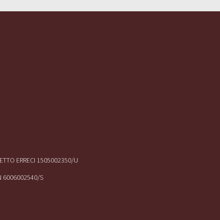
IRETTO ERRECI 1505002350/U
N 6006002540/S