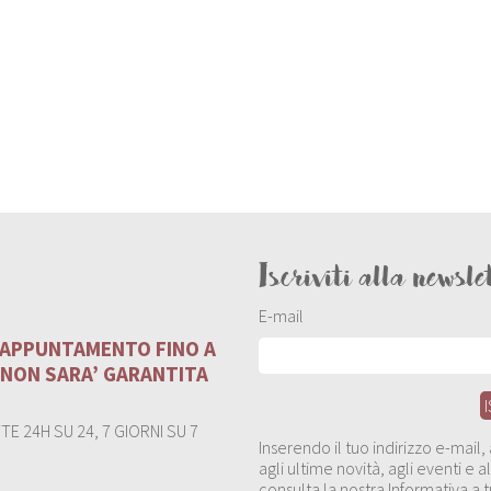
Iscriviti alla newsle
E-mail
U APPUNTAMENTO FINO A
 NON SARA’ GARANTITA
E 24H SU 24, 7 GIORNI SU 7
Inserendo il tuo indirizzo e-mail
agli ultime novità, agli eventi e
consulta la nostra Informativa a t