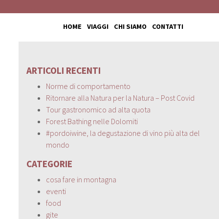
HOME
VIAGGI
CHI SIAMO
CONTATTI
ARTICOLI RECENTI
Norme di comportamento
Ritornare alla Natura per la Natura – Post Covid
Tour gastronomico ad alta quota
Forest Bathing nelle Dolomiti
#pordoiwine, la degustazione di vino più alta del
mondo
CATEGORIE
cosa fare in montagna
eventi
food
gite