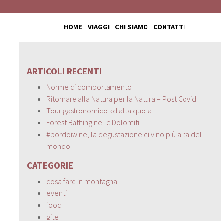
HOME
VIAGGI
CHI SIAMO
CONTATTI
ARTICOLI RECENTI
Norme di comportamento
Ritornare alla Natura per la Natura – Post Covid
Tour gastronomico ad alta quota
Forest Bathing nelle Dolomiti
#pordoiwine, la degustazione di vino più alta del
mondo
CATEGORIE
cosa fare in montagna
eventi
food
gite