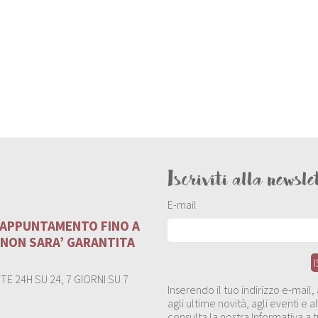
Iscriviti alla newsle
E-mail
U APPUNTAMENTO FINO A
 NON SARA’ GARANTITA
E 24H SU 24, 7 GIORNI SU 7
Inserendo il tuo indirizzo e-mail
agli ultime novità, agli eventi e
consulta la nostra Informativa a t