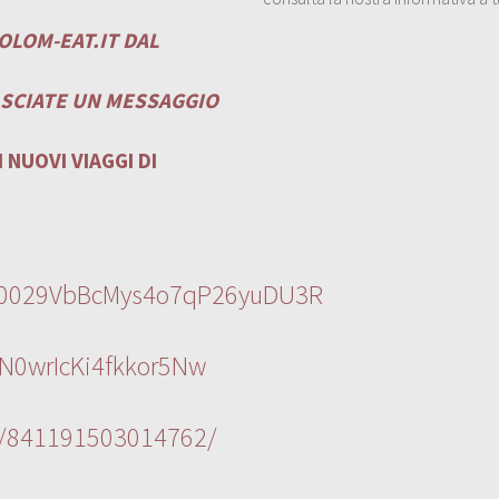
OLOM-EAT.IT
DAL
ASCIATE UN MESSAGGIO
 NUOVI VIAGGI DI
l/0029VbBcMys4o7qP26yuDU3R
N0wrIcKi4fkkor5Nw
s/841191503014762/