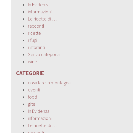
In Evidenza
informazioni
Le ricette di …
racconti
ricette
rifugi
ristoranti
Senza categoria
wine
CATEGORIE
cosa fare in montagna
eventi
food
gite
In Evidenza
informazioni
Le ricette di …
racconti