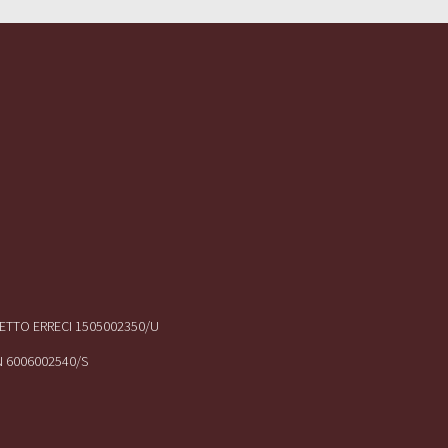
IRETTO ERRECI 1505002350/U
N 6006002540/S