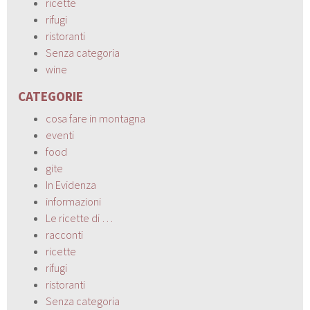
ricette
rifugi
ristoranti
Senza categoria
wine
CATEGORIE
cosa fare in montagna
eventi
food
gite
In Evidenza
informazioni
Le ricette di …
racconti
ricette
rifugi
ristoranti
Senza categoria