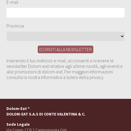
E-mail
Provincia
Inserendo il tuo indirizzo e-mail, acconsenti a ricevere le
newsletter Dolom-eat relative agli ultime novità, agli eventi e
alle promozioni di dolom-eat. Per maggiori informazioni
consulta la nostra Informativa a tutela della privacy.
Dolom-Eat
®
DOLOM-EAT S.A.S DI CONTE VALENTINA & C.
Sede Legale
Via Cornio 17 B 2 Camponogara (Ve)