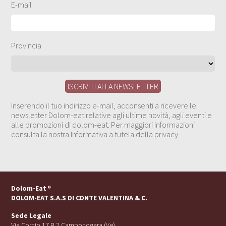
E-mail
Provincia
Inserendo il tuo indirizzo e-mail, acconsenti a ricevere le
newsletter Dolom-eat relative agli ultime novità, agli eventi e
alle promozioni di dolom-eat. Per maggiori informazioni
consulta la nostra Informativa a tutela della privacy.
Dolom-Eat
®
DOLOM-EAT S.A.S DI CONTE VALENTINA & C.
Sede Legale
Via Cornio 17 B 2 Camponogara (Ve)