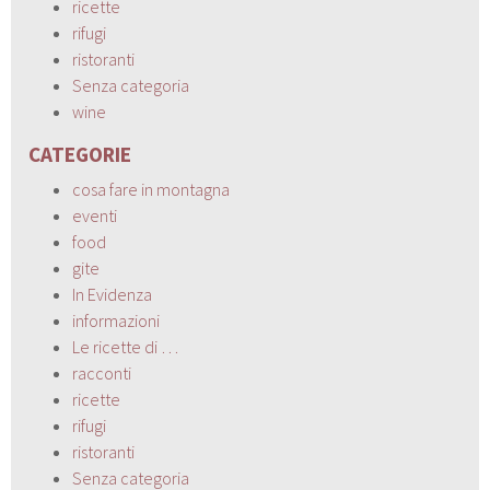
ricette
rifugi
ristoranti
Senza categoria
wine
CATEGORIE
cosa fare in montagna
eventi
food
gite
In Evidenza
informazioni
Le ricette di …
racconti
ricette
rifugi
ristoranti
Senza categoria