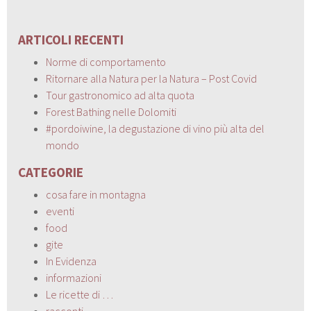
ARTICOLI RECENTI
Norme di comportamento
Ritornare alla Natura per la Natura – Post Covid
Tour gastronomico ad alta quota
Forest Bathing nelle Dolomiti
#pordoiwine, la degustazione di vino più alta del
mondo
CATEGORIE
cosa fare in montagna
eventi
food
gite
In Evidenza
informazioni
Le ricette di …
racconti