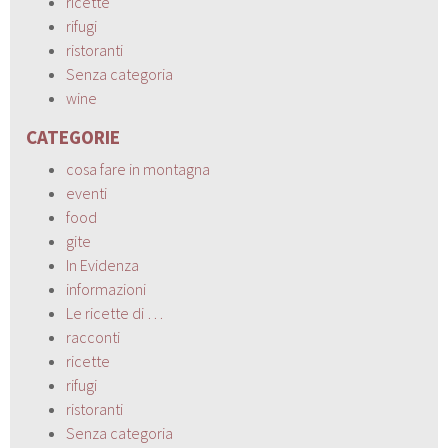
ricette
rifugi
ristoranti
Senza categoria
wine
CATEGORIE
cosa fare in montagna
eventi
food
gite
In Evidenza
informazioni
Le ricette di …
racconti
ricette
rifugi
ristoranti
Senza categoria