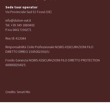
Sede tour operator
Via Provinciale Sud 51 Fossó (VE)
info@dolom-eat.it
Tel. +39 349 1880402
P.iva 04417190271
Rea VE-412044
Responsabilità Civile Professionale NOBIS ASSICURAZIONI FILO
DIRETTO ERRECI 1505002350/U
Fondo Garanzia NOBIS ASSICURAZIONI FILO DIRETTO PROTECTION
6006002540/S
Credits:
Smart Mix