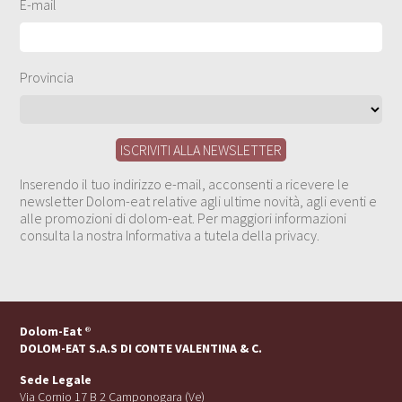
E-mail
Provincia
Inserendo il tuo indirizzo e-mail, acconsenti a ricevere le
newsletter Dolom-eat relative agli ultime novità, agli eventi e
alle promozioni di dolom-eat. Per maggiori informazioni
consulta la nostra Informativa a tutela della privacy.
Dolom-Eat
®
DOLOM-EAT S.A.S DI CONTE VALENTINA & C.
Sede Legale
Via Cornio 17 B 2 Camponogara (Ve)