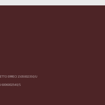
IRETTO ERRECI 1505002350/U
N 6006002540/S