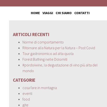
HOME
VIAGGI
CHI SIAMO
CONTATTI
ARTICOLI RECENTI
Norme di comportamento
Ritornare alla Natura per la Natura – Post Covid
Tour gastronomico ad alta quota
Forest Bathing nelle Dolomiti
#pordoiwine, la degustazione di vino più alta del
mondo
CATEGORIE
cosa fare in montagna
eventi
food
gite