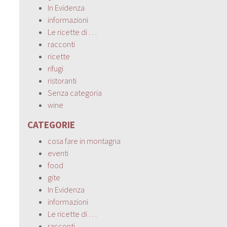
In Evidenza
informazioni
Le ricette di …
racconti
ricette
rifugi
ristoranti
Senza categoria
wine
CATEGORIE
cosa fare in montagna
eventi
food
gite
In Evidenza
informazioni
Le ricette di …
racconti