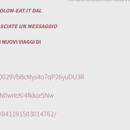
OLOM-EAT.IT
DAL
ASCIATE UN MESSAGGIO
 NUOVI VIAGGI DI
l/0029VbBcMys4o7qP26yuDU3R
N0wrIcKi4fkkor5Nw
s/841191503014762/