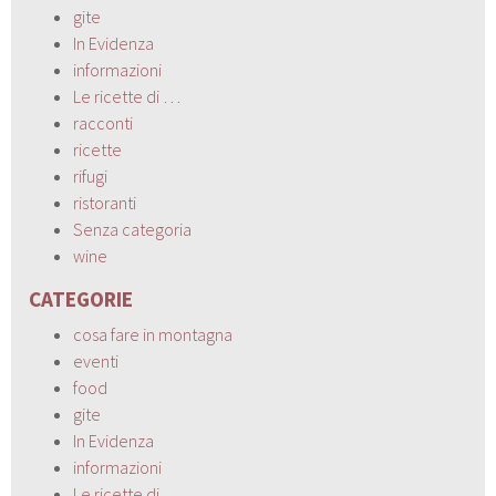
gite
In Evidenza
informazioni
Le ricette di …
racconti
ricette
rifugi
ristoranti
Senza categoria
wine
CATEGORIE
cosa fare in montagna
eventi
food
gite
In Evidenza
informazioni
Le ricette di …