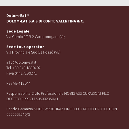
Dolom-Eat
®
DOLOM-EAT S.A.S DI CONTE VALENTINA & C.
Sede Legale
Via Cornio 17 B 2 Camponogara (Ve)
Sede tour operator
Via Provinciale Sud 51 Fossó (VE)
info@dolom-eat.it
Tel. +39 349 1880402
P.iva 04417190271
Rea VE-412044
Responsabilità Civile Professionale NOBIS ASSICURAZIONI FILO
DIRETTO ERRECI 1505002350/U
Fondo Garanzia NOBIS ASSICURAZIONI FILO DIRETTO PROTECTION
6006002540/S