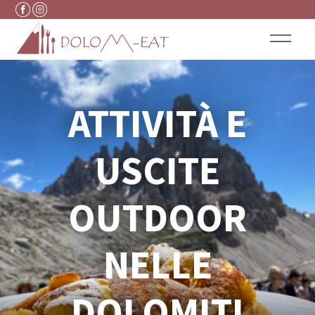
Vai al contenuto
ATTIVITÀ E
USCITE
OUTDOOR
NELLE
DOLOMITI