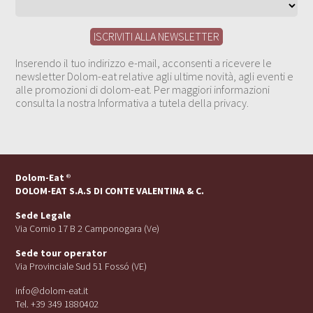
Inserendo il tuo indirizzo e-mail, acconsenti a ricevere le
newsletter Dolom-eat relative agli ultime novità, agli eventi e
alle promozioni di dolom-eat. Per maggiori informazioni
consulta la nostra Informativa a tutela della privacy.
Dolom-Eat
®
DOLOM-EAT S.A.S DI CONTE VALENTINA & C.
Sede Legale
Via Cornio 17 B 2 Camponogara (Ve)
Sede tour operator
Via Provinciale Sud 51 Fossó (VE)
info@dolom-eat.it
Tel. +39 349 1880402