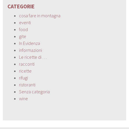
CATEGORIE
cosa fare in montagna
eventi
food
gite
In Evidenza
informazioni
Le ricette di …
racconti
ricette
rifugi
ristoranti
Senza categoria
wine