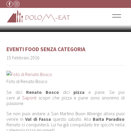
PIZZA A BAITA PARADISO
Vai al contenuto
PER HAPPYCHEESE
EVENTI
FOOD
SENZA CATEGORIA
15 Febbraio 2016
Foto di Renato Bosco
Se dici
Renato Bosco
dici
pizza
e pane. Se poi
ceni al
Saporè
scopri che pizza e pane sono sinonimo di
passione.
Se non puoi andare a San Martino Buon Albergo allora puoi
venire in
Val di Fassa
questo sabato. Alla
Baita Paradiso
Renato ci conquisterà. Lui ha già conquistato tre spicchi nella
categoria pizza gourmet!