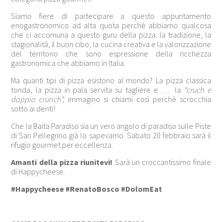
Siamo fiere di partecipare a questo appuntamento
enogastronomico ad alta quota perchè abbiamo qualcosa
che ci accomuna a questo guru della pizza: la tradizione, la
stagionalità, il buon cibo, la cucina creativa e la valorizzazione
del territorio che sono espressione della ricchezza
gastronomica che abbiamo in Italia.
Ma quanti tipi di pizza esistono al mondo? La pizza classica
tonda, la pizza in pala servita su tagliere e … la
“cruch e
doppio crunch”,
immagino si chiami così perchè scrocchia
sotto ai denti!
Che la Baita Paradiso sia un vero angolo di paradiso sulle Piste
di San Pellegrino già lo sapevamo. Sabato 20 febbraio sarà il
rifugio gourmet per eccellenza.
Amanti della pizza riunitevi!
Sarà un croccantissimo finale
di Happycheese.
#Happycheese #RenatoBosco #DolomEat