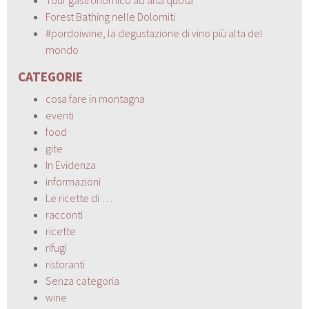
Forest Bathing nelle Dolomiti
#pordoiwine, la degustazione di vino più alta del
mondo
CATEGORIE
cosa fare in montagna
eventi
food
gite
In Evidenza
informazioni
Le ricette di …
racconti
ricette
rifugi
ristoranti
Senza categoria
wine