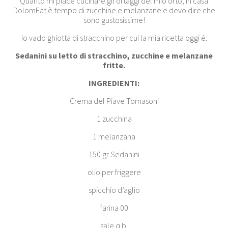
Quanto mi piace cucinare gli ortaggi del mio orto, in casa
DolomEat è tempo di zucchine e melanzane e devo dire che
sono gustosissime!
Io vado ghiotta di stracchino per cui la mia ricetta oggi é:
Sedanini su letto di stracchino, zucchine e melanzane
fritte.
INGREDIENTI:
Crema del Piave Tomasoni
1 zucchina
1 melanzana
150 gr Sedanini
olio per friggere
spicchio d’aglio
farina 00
sale q.b.