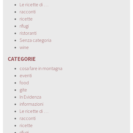
Le ricette di …
racconti
ricette
rifugi
ristoranti
Senza categoria
wine
CATEGORIE
cosa fare in montagna
eventi
food
gite
In Evidenza
informazioni
Le ricette di …
racconti
ricette
rifugi