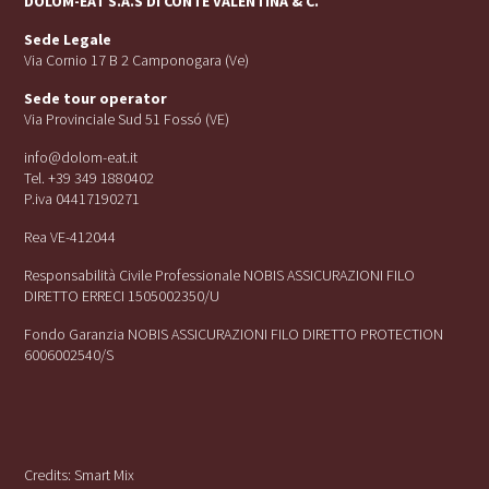
DOLOM-EAT S.A.S DI CONTE VALENTINA & C.
Sede Legale
Via Cornio 17 B 2 Camponogara (Ve)
Sede tour operator
Via Provinciale Sud 51 Fossó (VE)
info@dolom-eat.it
Tel. +39 349 1880402
P.iva 04417190271
Rea VE-412044
Responsabilità Civile Professionale NOBIS ASSICURAZIONI FILO
DIRETTO ERRECI 1505002350/U
Fondo Garanzia NOBIS ASSICURAZIONI FILO DIRETTO PROTECTION
6006002540/S
Credits:
Smart Mix