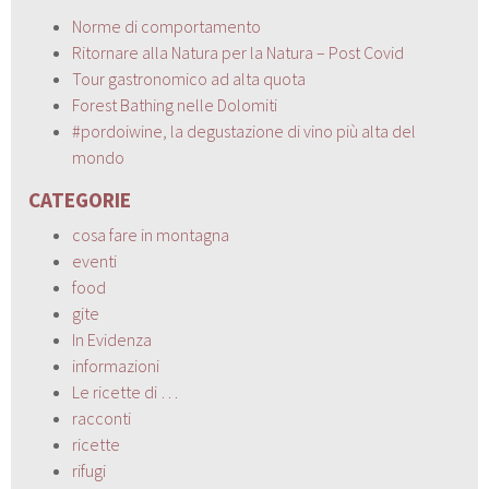
Norme di comportamento
Ritornare alla Natura per la Natura – Post Covid
Tour gastronomico ad alta quota
Forest Bathing nelle Dolomiti
#pordoiwine, la degustazione di vino più alta del
mondo
CATEGORIE
cosa fare in montagna
eventi
food
gite
In Evidenza
informazioni
Le ricette di …
racconti
ricette
rifugi