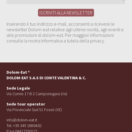
Inserendo il tuo indirizzo e-mail, acconsenti a ricevere le
newsletter Dolom-eat relative agli ultime novità, agli eventi e
alle promozioni di dolom-eat. Per maggiori informazioni
consulta la nostra Informativa a tutela della privacy.
Dolom-Eat
®
DOLOM-EAT S.A.S DI CONTE VALENTINA & C.
Sede Legale
Via Cornio 17 B 2 Camponogara (Ve)
Sede tour operator
Via Provinciale Sud 51 Fossó (VE)
info@dolom-eat.it
Tel. +39 349 1880402
P.iva 04417190271