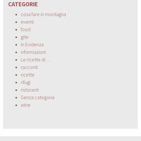
CATEGORIE
cosa fare in montagna
eventi
food
gite
In Evidenza
informazioni
Le ricette di …
racconti
ricette
rifugi
ristoranti
Senza categoria
wine