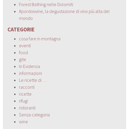
Forest Bathing nelle Dolomiti
#pordoiwine, la degustazione di vino più alta del
mondo
CATEGORIE
cosa fare in montagna
eventi
food
gite
In Evidenza
informazioni
Le ricette di …
racconti
ricette
rifugi
ristoranti
Senza categoria
wine