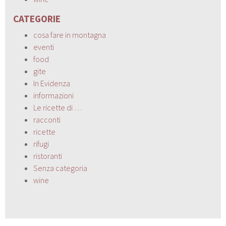
CATEGORIE
cosa fare in montagna
eventi
food
gite
In Evidenza
informazioni
Le ricette di …
racconti
ricette
rifugi
ristoranti
Senza categoria
wine