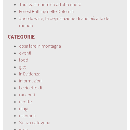
Tour gastronomico ad alta quota
Forest Bathing nelle Dolomiti
#pordoiwine, la degustazione di vino più alta del
mondo
CATEGORIE
cosa fare in montagna
eventi
food
gite
In Evidenza
informazioni
Le ricette di …
racconti
ricette
rifugi
ristoranti
Senza categoria
wine