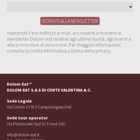
Inserendo il tuo indirizzo e-mail, acconsenti a ricevere le
newsletter Dolom-eat relative agli ultime novità, agli eventi e
alle promozioni di dolom-eat. Per maggiori informazioni
consulta la nostra Informativa a tutela della privacy.
Dolom-Eat
®
DOLOM-EAT S.A.S DI CONTE VALENTINA & C.
Sede Legale
Via Cornio 17 B 2 Camponogara (Ve)
Sede tour operator
Via Provinciale Sud 51 Fossó (VE)
info@dolom-eat.it