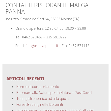
CONTATTI RISTORANTE MALGA
PANNA
Indirizzo: Strada de Sort 64, 38035 Moena (TN)
Orario d’apertura: 12.30-14.00, 19.30 – 22.00
Tel: 0462 573489 – 335 6813777
Email:
info@malgapanna.it
– Fax: 0462 574142
ARTICOLI RECENTI
Norme di comportamento
Ritornare alla Natura per la Natura – Post Covid
Tour gastronomico ad alta quota
Forest Bathing nelle Dolomiti
#pordoiwine, la degustazione di vino più alta del