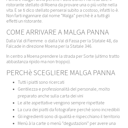
ristorante stellato di Moena da provare una o più volte nella
vita. E se ti dico stellato penserai subito a costoso, infatti lo è.
Non farti ingannare dal nome “Malga” perchè è a tutti gli
effetti un ristorante.
COME ARRIVARE A MALGA PANNA
Dalla Val di Fiemme o dalla Val di Fassa per la Statale 48, da
Falcade in direzione Moena per la Statale 346.
In centro a Moena prendere la strada per Sorte (ultimo tratto
abbastanza ripido ma non troppo).
PERCHè SCEGLIERE MALGA PANNA
Tutti i piatti sono ricercati
Gentilezza e professionalità del personale, molto
preparato anche sulla carta dei vini
Le alte aspettative vengono sempre rispettate
La cura dei piatti da fotografare perché sono incredibili
Gli ingredienti sono di qualità e rispecchiano il territorio
Menù à la carte o menù “degustazioni” per avere una