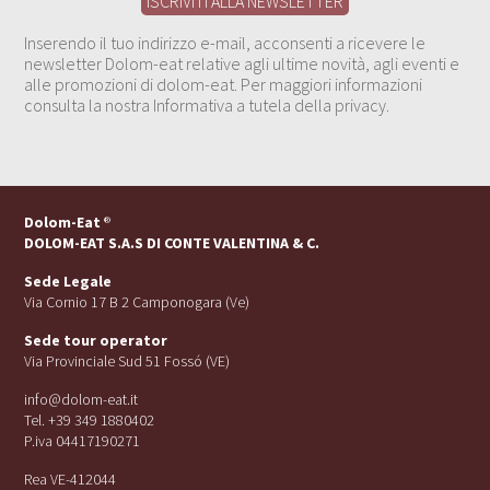
Inserendo il tuo indirizzo e-mail, acconsenti a ricevere le
newsletter Dolom-eat relative agli ultime novità, agli eventi e
alle promozioni di dolom-eat. Per maggiori informazioni
consulta la nostra Informativa a tutela della privacy.
Dolom-Eat
®
DOLOM-EAT S.A.S DI CONTE VALENTINA & C.
Sede Legale
Via Cornio 17 B 2 Camponogara (Ve)
Sede tour operator
Via Provinciale Sud 51 Fossó (VE)
info@dolom-eat.it
Tel. +39 349 1880402
P.iva 04417190271
Rea VE-412044