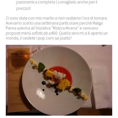
panoramica completa ( consigliato anche per il
prezzo!)
Ci sono stata con mio marito e non vediamo l’ora di tornare.
Avevamo scelto una settimana particolare perchè Malga
Panna aderiva all’iniziativa “Ristora Moena” e venivano
proposti menù sofisticati a €60. Quella sera mi si è aperto un
mondo, li vedete i pop corn sul piatto?