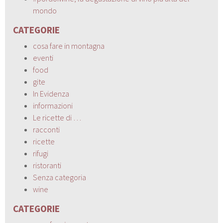
mondo
CATEGORIE
cosa fare in montagna
eventi
food
gite
In Evidenza
informazioni
Le ricette di …
racconti
ricette
rifugi
ristoranti
Senza categoria
wine
CATEGORIE