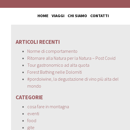
HOME
VIAGGI
CHI SIAMO
CONTATTI
ARTICOLI RECENTI
Norme di comportamento
Ritornare alla Natura per la Natura – Post Covid
Tour gastronomico ad alta quota
Forest Bathing nelle Dolomiti
#pordoiwine, la degustazione di vino più alta del
mondo
CATEGORIE
cosa fare in montagna
eventi
food
gite