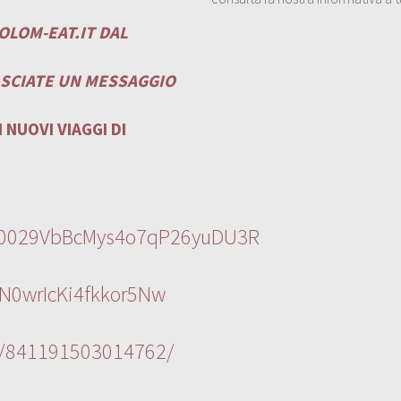
OLOM-EAT.IT
DAL
ASCIATE UN MESSAGGIO
 NUOVI VIAGGI DI
l/0029VbBcMys4o7qP26yuDU3R
N0wrIcKi4fkkor5Nw
s/841191503014762/