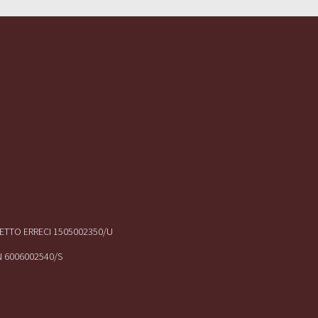
IRETTO ERRECI 1505002350/U
N 6006002540/S