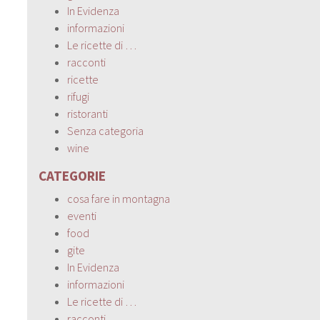
In Evidenza
informazioni
Le ricette di …
racconti
ricette
rifugi
ristoranti
Senza categoria
wine
CATEGORIE
cosa fare in montagna
eventi
food
gite
In Evidenza
informazioni
Le ricette di …
racconti