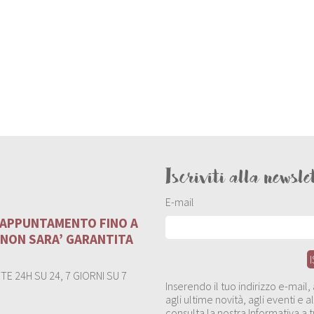
Iscriviti alla newsle
E-mail
U APPUNTAMENTO FINO A
 NON SARA’ GARANTITA
E 24H SU 24, 7 GIORNI SU 7
Inserendo il tuo indirizzo e-mail
agli ultime novità, agli eventi e
consulta la nostra Informativa a t