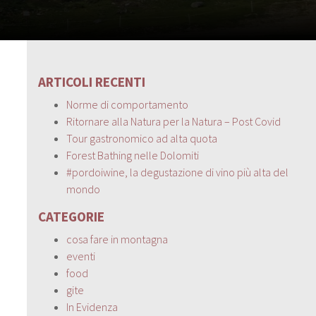
ARTICOLI RECENTI
Norme di comportamento
Ritornare alla Natura per la Natura – Post Covid
Tour gastronomico ad alta quota
Forest Bathing nelle Dolomiti
#pordoiwine, la degustazione di vino più alta del
mondo
CATEGORIE
cosa fare in montagna
eventi
food
gite
In Evidenza