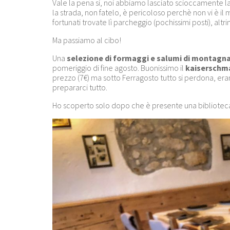
Vale la pena si, noi abbiamo lasciato scioccamente l
la strada, non fatelo, è pericoloso perchè non vi è il 
fortunati trovate lì parcheggio (pochissimi posti), altr
Ma passiamo al cibo!
Una
selezione di formaggi e salumi di montagn
pomeriggio di fine agosto. Buonissimo il
kaiserschm
prezzo (7€) ma sotto Ferragosto tutto si perdona, eran
prepararci tutto.
Ho scoperto solo dopo che è presente una biblioteca 