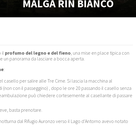
MALGA RIN BIANCO
 il
profumo del legno e del fieno
, una mise en place tipica con
o e un panorama da lasciare a bocca aperta.
ne
:
el casello per salire alle Tre Cime. Si lascia la macchina al
edi (non con il passeggino) , dopo le ore 20 passando il casello senza
 deambulazione può chiedere cortesemente al casellante di passare
eve, basta prenotare.
 notturna dal Rifugio Auronzo verso il Lago d’Antorno avevo notato