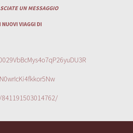
ASCIATE UN MESSAGGIO
 NUOVI VIAGGI DI
l/0029VbBcMys4o7qP26yuDU3R
N0wrIcKi4fkkor5Nw
s/841191503014762/