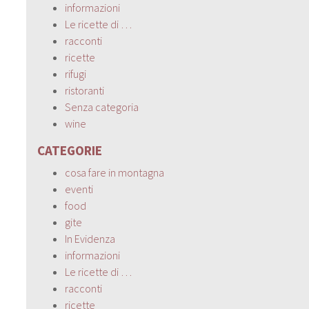
informazioni
Le ricette di …
racconti
ricette
rifugi
ristoranti
Senza categoria
wine
CATEGORIE
cosa fare in montagna
eventi
food
gite
In Evidenza
informazioni
Le ricette di …
racconti
ricette