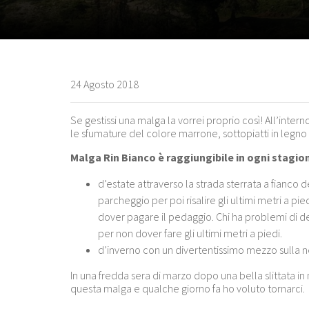
24 Agosto 2018
Se gestissi una malga la vorrei proprio così! All’interno
le sfumature del colore marrone, sottopiatti in legn
Malga Rin Bianco è raggiungibile in ogni stagio
d’estate attraverso la strada sterrata a fianco d
parcheggio per poi risalire gli ultimi metri a pi
dover pagare il pedaggio. Chi ha problemi di
per non dover fare gli ultimi metri a piedi.
d’inverno con un divertentissimo mezzo sulla n
In una fredda sera di marzo dopo una bella slittata in
questa malga e qualche giorno fa ho voluto tornarci.