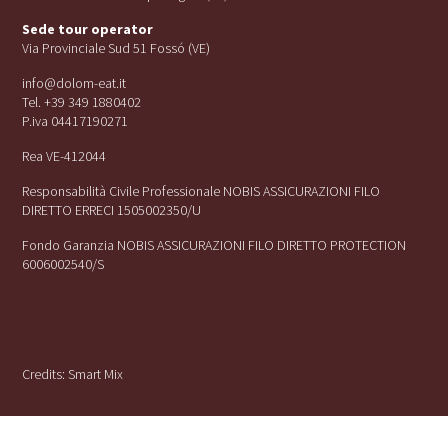
Sede tour operator
Via Provinciale Sud 51 Fossó (VE)
info@dolom-eat.it
Tel. +39 349 1880402
P.iva 04417190271
Rea VE-412044
Responsabilità Civile Professionale NOBIS ASSICURAZIONI FILO
DIRETTO ERRECI 1505002350/U
Fondo Garanzia NOBIS ASSICURAZIONI FILO DIRETTO PROTECTION
6006002540/S
Credits:
Smart Mix