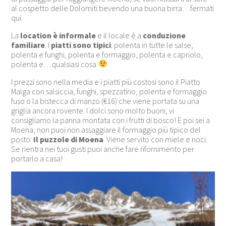
al cospetto delle Dolomiti bevendo una buona birra…fermati
qui.
La
location è informale
e il locale è a
conduzione
familiare
. I
piatti sono tipici
: polenta in tutte le salse,
polenta e funghi, polenta e formaggio, polenta e capriolo,
polenta e…qualsiasi cosa
I prezzi sono nella media e i piatti più costosi sono il Piatto
Malga con salsiccia, funghi, spezzatino, polenta e formaggio
fuso o la bistecca di manzo (€16) che viene portata su una
griglia ancora rovente. I dolci sono molto buoni, vi
consigliamo la panna montata con i frutti di bosco! E poi sei a
Moena, non puoi non assaggiare il formaggio più tipico del
posto:
Il puzzole di Moena
. Viene servito con miele e noci.
Se rientra nei tuoi gusti puoi anche fare rifornimento per
portarlo a casa!