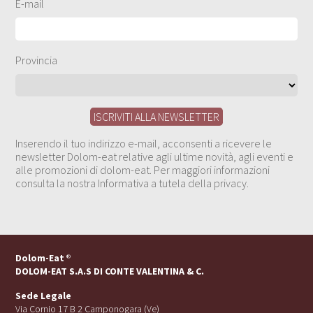
E-mail
Provincia
Inserendo il tuo indirizzo e-mail, acconsenti a ricevere le
newsletter Dolom-eat relative agli ultime novità, agli eventi e
alle promozioni di dolom-eat. Per maggiori informazioni
consulta la nostra Informativa a tutela della privacy.
Dolom-Eat
®
DOLOM-EAT S.A.S DI CONTE VALENTINA & C.
Sede Legale
Via Cornio 17 B 2 Camponogara (Ve)