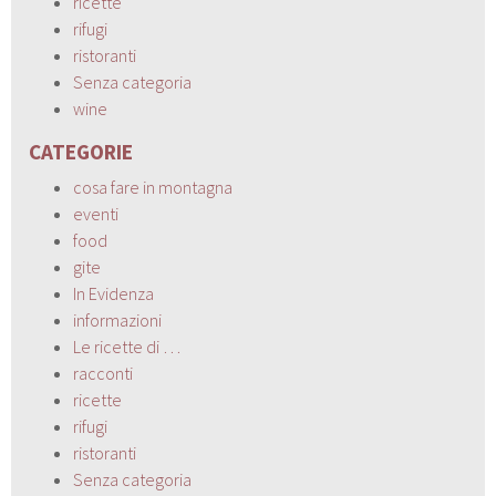
ricette
rifugi
ristoranti
Senza categoria
wine
CATEGORIE
cosa fare in montagna
eventi
food
gite
In Evidenza
informazioni
Le ricette di …
racconti
ricette
rifugi
ristoranti
Senza categoria