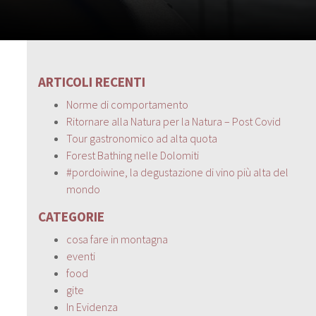
ARTICOLI RECENTI
Norme di comportamento
Ritornare alla Natura per la Natura – Post Covid
Tour gastronomico ad alta quota
Forest Bathing nelle Dolomiti
#pordoiwine, la degustazione di vino più alta del
mondo
CATEGORIE
cosa fare in montagna
eventi
food
gite
In Evidenza