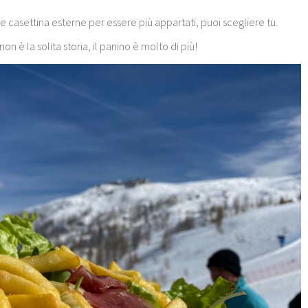
ole casettina esterne per essere più appartati, puoi scegliere tu.
n è la solita storia, il panino è molto di più!