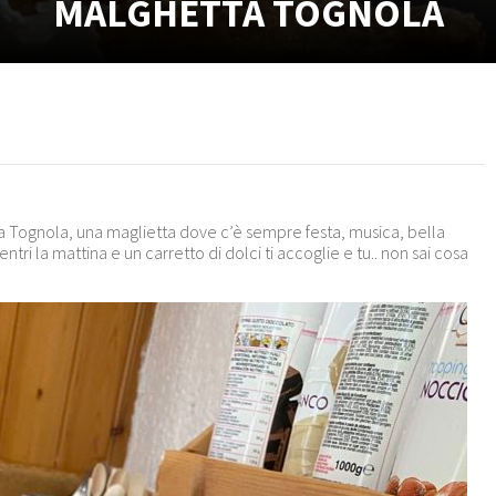
MALGHETTA TOGNOLA
ma Tognola, una maglietta dove c’è sempre festa, musica, bella
tri la mattina e un carretto di dolci ti accoglie e tu.. non sai cosa