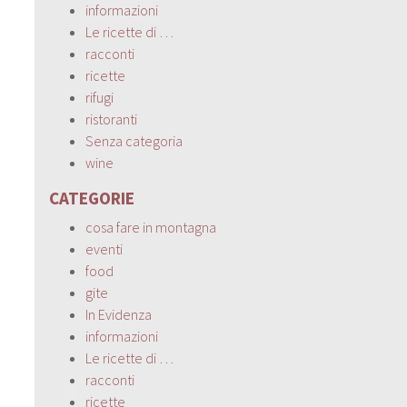
informazioni
Le ricette di …
racconti
ricette
rifugi
ristoranti
Senza categoria
wine
CATEGORIE
cosa fare in montagna
eventi
food
gite
In Evidenza
informazioni
Le ricette di …
racconti
ricette