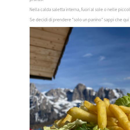
Nella calda saletta interna, fuori al sole o nelle picc
Se decidi di prendere “solo un panino” sappi che qui no