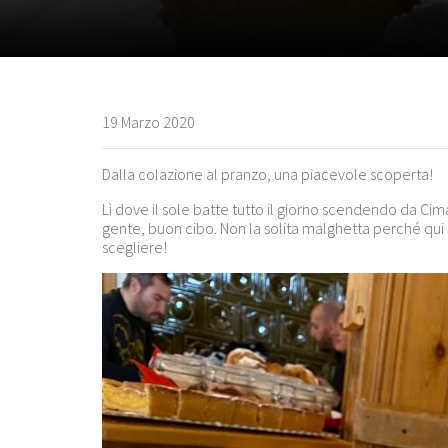
19 Marzo 2020
Dalla colazione al pranzo, una piacevole scoperta!
Lì dove il sole batte tutto il giorno scendendo da Ci
gente, buon cibo. Non la solita malghetta perché qui en
scegliere!