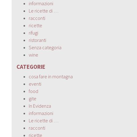
informazioni
Le ricette di …
racconti
ricette
rifugi
ristoranti
Senza categoria
wine
CATEGORIE
cosa fare in montagna
eventi
food
gite
In Evidenza
informazioni
Le ricette di …
racconti
ricette