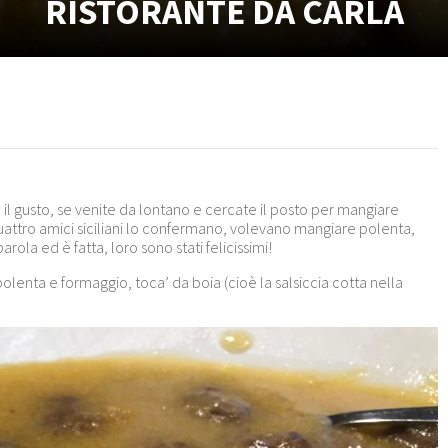
RISTORANTE DA CARLA
, il gusto, se venite da lontano e cercate il posto per mangiare
attro amici siciliani lo confermano, volevano mangiare polenta,
rola ed è fatta, loro sono stati felicissimi!
polenta e formaggio, toca’ da boia (cioè la salsiccia cotta nella