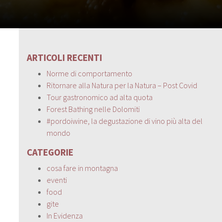
ARTICOLI RECENTI
Norme di comportamento
Ritornare alla Natura per la Natura – Post Covid
Tour gastronomico ad alta quota
Forest Bathing nelle Dolomiti
#pordoiwine, la degustazione di vino più alta del
mondo
CATEGORIE
cosa fare in montagna
eventi
food
gite
In Evidenza