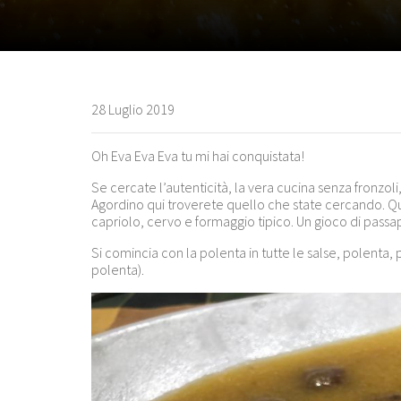
28 Luglio 2019
Oh Eva Eva Eva tu mi hai conquistata!
Se cercate l’autenticità, la vera cucina senza fronzoli
Agordino qui troverete quello che state cercando. Qu
capriolo, cervo e formaggio tipico. Un gioco di passapa
Si comincia con la polenta in tutte le salse, polenta, 
polenta).