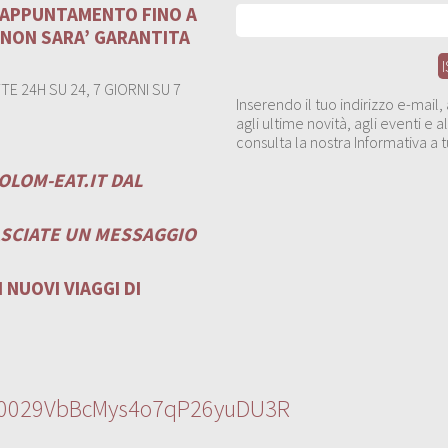
U APPUNTAMENTO FINO A
 NON SARA’ GARANTITA
E 24H SU 24, 7 GIORNI SU 7
Inserendo il tuo indirizzo e-mail
agli ultime novità, agli eventi e
consulta la nostra Informativa a t
OLOM-EAT.IT
DAL
ASCIATE UN MESSAGGIO
 NUOVI VIAGGI DI
l/0029VbBcMys4o7qP26yuDU3R