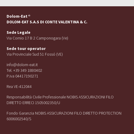
Dolom-Eat
®
DOLOM-EAT S.A.S DI CONTE VALENTINA & C.
Sede Legale
Via Cornio 17 B 2 Camponogara (Ve)
Sede tour operator
Via Provinciale Sud 51 Fossó (VE)
info@dolom-eat.it
Tel. +39 349 1880402
P.iva 04417190271
Rea VE-412044
Responsabilità Civile Professionale NOBIS ASSICURAZIONI FILO
DIRETTO ERRECI 1505002350/U
Fondo Garanzia NOBIS ASSICURAZIONI FILO DIRETTO PROTECTION
6006002540/S