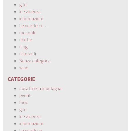
gite
In Evidenza
informazioni
Le ricette di …
racconti
ricette
rifugi
ristoranti
Senza categoria
wine
CATEGORIE
cosa fare in montagna
eventi
food
gite
In Evidenza
informazioni
Le ricette di …