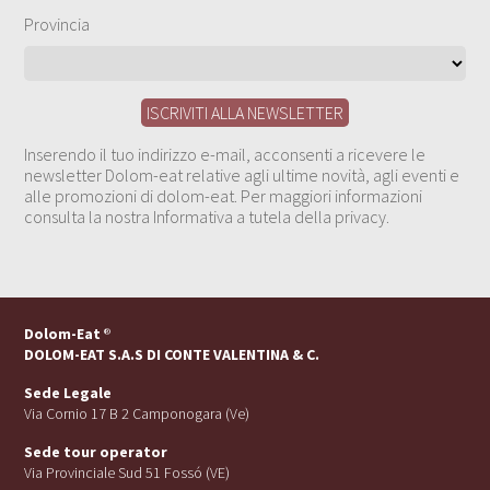
Provincia
Inserendo il tuo indirizzo e-mail, acconsenti a ricevere le
newsletter Dolom-eat relative agli ultime novità, agli eventi e
alle promozioni di dolom-eat. Per maggiori informazioni
consulta la nostra Informativa a tutela della privacy.
Dolom-Eat
®
DOLOM-EAT S.A.S DI CONTE VALENTINA & C.
Sede Legale
Via Cornio 17 B 2 Camponogara (Ve)
Sede tour operator
Via Provinciale Sud 51 Fossó (VE)