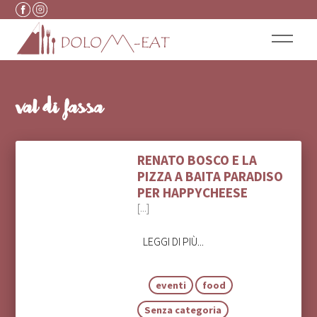
Vai al contenuto
val di fassa
RENATO BOSCO E LA
PIZZA A BAITA PARADISO
PER HAPPYCHEESE
[...]
LEGGI DI PIÙ...
eventi
food
Senza categoria