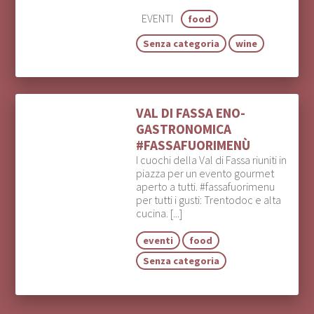
EVENTI
food
Senza categoria
wine
VAL DI FASSA ENO-
GASTRONOMICA
#FASSAFUORIMENÙ
I cuochi della Val di Fassa riuniti in
piazza per un evento gourmet
aperto a tutti. #fassafuorimenu
per tutti i gusti: Trentodoc e alta
cucina. [...]
eventi
food
Senza categoria