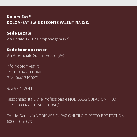
Dolom-Eat
®
DOLOM-EAT S.A.S DI CONTE VALENTINA & C.
Sede Legale
Via Cornio 17 B 2 Camponogara (Ve)
Sede tour operator
Via Provinciale Sud 51 Fossó (VE)
info@dolom-eat.it
Tel. +39 349 1880402
P.iva 04417190271
Rea VE-412044
Responsabilità Civile Professionale NOBIS ASSICURAZIONI FILO
DIRETTO ERRECI 1505002350/U
Fondo Garanzia NOBIS ASSICURAZIONI FILO DIRETTO PROTECTION
6006002540/S