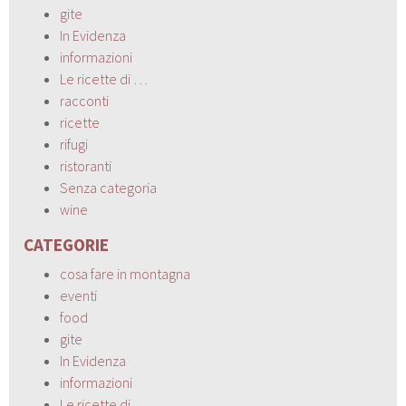
gite
In Evidenza
informazioni
Le ricette di …
racconti
ricette
rifugi
ristoranti
Senza categoria
wine
CATEGORIE
cosa fare in montagna
eventi
food
gite
In Evidenza
informazioni
Le ricette di …