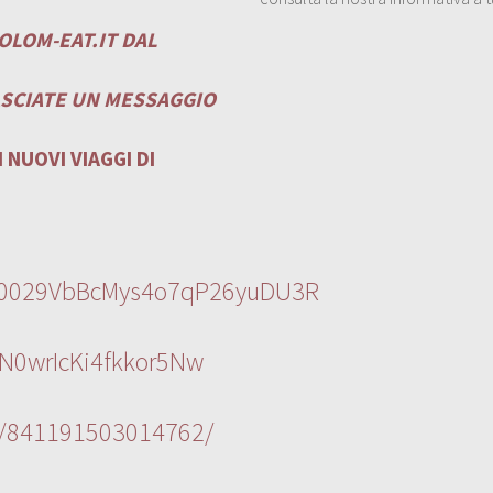
OLOM-EAT.IT
DAL
ASCIATE UN MESSAGGIO
 NUOVI VIAGGI DI
l/0029VbBcMys4o7qP26yuDU3R
N0wrIcKi4fkkor5Nw
s/841191503014762/