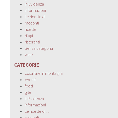
In Evidenza
informazioni
Le ricette di …
racconti
ricette
rifugi
ristoranti
Senza categoria
wine
CATEGORIE
cosa fare in montagna
eventi
food
gite
In Evidenza
informazioni
Le ricette di …
racconti