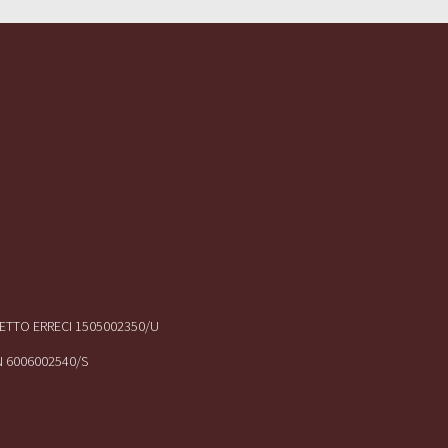
IRETTO ERRECI 1505002350/U
N 6006002540/S