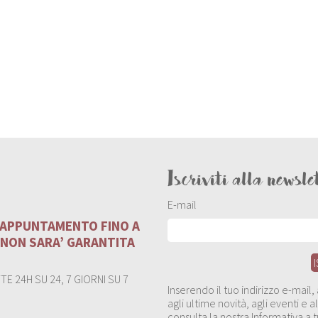
Iscriviti alla newsle
E-mail
U APPUNTAMENTO FINO A
 NON SARA’ GARANTITA
E 24H SU 24, 7 GIORNI SU 7
Inserendo il tuo indirizzo e-mail
agli ultime novità, agli eventi e
consulta la nostra Informativa a t