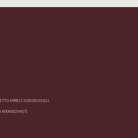
IRETTO ERRECI 1505002350/U
N 6006002540/S