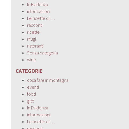
In Evidenza
informazioni
Le ricette di …
racconti
ricette
rifugi
ristoranti
Senza categoria
wine
CATEGORIE
cosa fare in montagna
eventi
food
gite
In Evidenza
informazioni
Le ricette di …
racconti