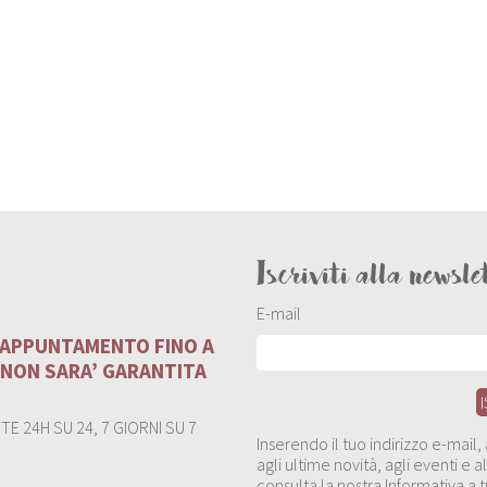
Iscriviti alla newsle
E-mail
U APPUNTAMENTO FINO A
 NON SARA’ GARANTITA
E 24H SU 24, 7 GIORNI SU 7
Inserendo il tuo indirizzo e-mail
agli ultime novità, agli eventi e
consulta la nostra Informativa a t