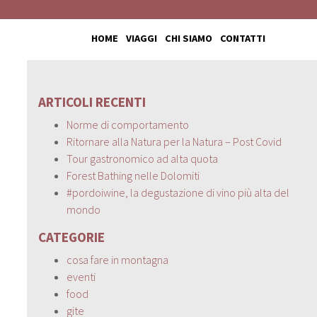
HOME
VIAGGI
CHI SIAMO
CONTATTI
ARTICOLI RECENTI
Norme di comportamento
Ritornare alla Natura per la Natura – Post Covid
Tour gastronomico ad alta quota
Forest Bathing nelle Dolomiti
#pordoiwine, la degustazione di vino più alta del
mondo
CATEGORIE
cosa fare in montagna
eventi
food
gite