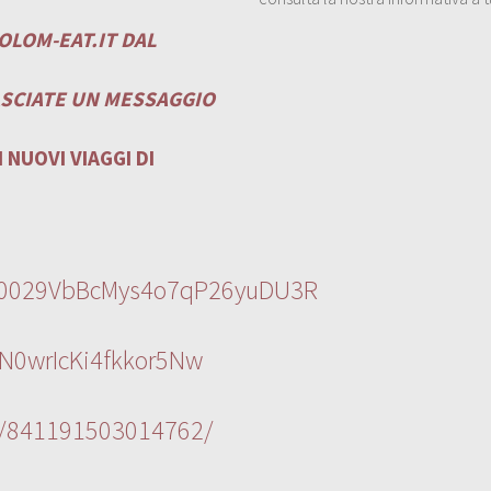
OLOM-EAT.IT
DAL
ASCIATE UN MESSAGGIO
 NUOVI VIAGGI DI
l/0029VbBcMys4o7qP26yuDU3R
N0wrIcKi4fkkor5Nw
s/841191503014762/