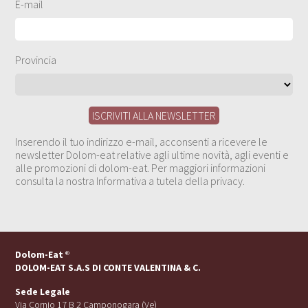
E-mail
Provincia
Inserendo il tuo indirizzo e-mail, acconsenti a ricevere le
newsletter Dolom-eat relative agli ultime novità, agli eventi e
alle promozioni di dolom-eat. Per maggiori informazioni
consulta la nostra Informativa a tutela della privacy.
Dolom-Eat
®
DOLOM-EAT S.A.S DI CONTE VALENTINA & C.
Sede Legale
Via Cornio 17 B 2 Camponogara (Ve)