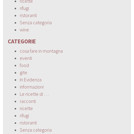
ricette
rifugi
ristoranti
Senza categoria
wine
CATEGORIE
cosa fare in montagna
eventi
food
gite
In Evidenza
informazioni
Le ricette di …
racconti
ricette
rifugi
ristoranti
Senza categoria