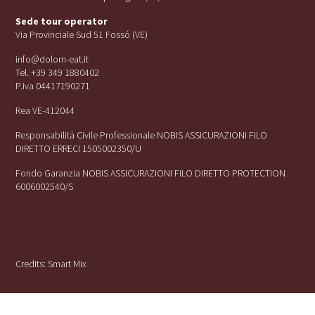
Sede tour operator
Via Provinciale Sud 51 Fossó (VE)
info@dolom-eat.it
Tel. +39 349 1880402
P.iva 04417190271
Rea VE-412044
Responsabilità Civile Professionale NOBIS ASSICURAZIONI FILO
DIRETTO ERRECI 1505002350/U
Fondo Garanzia NOBIS ASSICURAZIONI FILO DIRETTO PROTECTION
6006002540/S
Credits:
Smart Mix