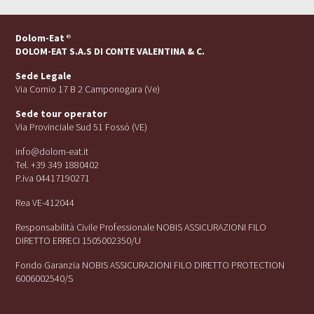
Dolom-Eat
®
DOLOM-EAT S.A.S DI CONTE VALENTINA & C.
Sede Legale
Via Cornio 17 B 2 Camponogara (Ve)
Sede tour operator
Via Provinciale Sud 51 Fossó (VE)
info@dolom-eat.it
Tel. +39 349 1880402
P.iva 04417190271
Rea VE-412044
Responsabilità Civile Professionale NOBIS ASSICURAZIONI FILO
DIRETTO ERRECI 1505002350/U
Fondo Garanzia NOBIS ASSICURAZIONI FILO DIRETTO PROTECTION
6006002540/S