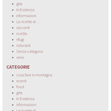
gite
In Evidenza
informazioni
Le ricette di …
racconti
ricette
rifugi
ristoranti
Senza categoria
wine
CATEGORIE
cosa fare in montagna
eventi
food
gite
In Evidenza
informazioni
Le ricette di …