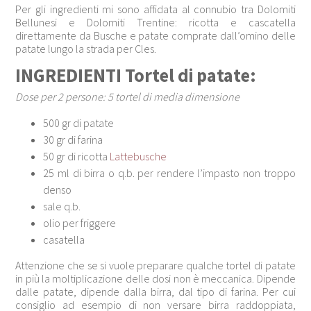
Per gli ingredienti mi sono affidata al connubio tra Dolomiti
Bellunesi e Dolomiti Trentine: ricotta e cascatella
direttamente da Busche e patate comprate dall’omino delle
patate lungo la strada per Cles.
INGREDIENTI Tortel di patate:
Dose per 2 persone: 5 tortel di media dimensione
500 gr di patate
30 gr di farina
50 gr di ricotta
Lattebusche
25 ml di birra o q.b. per rendere l’impasto non troppo
denso
sale q.b.
olio per friggere
casatella
Attenzione che se si vuole preparare qualche tortel di patate
in più la moltiplicazione delle dosi non è meccanica. Dipende
dalle patate, dipende dalla birra, dal tipo di farina. Per cui
consiglio ad esempio di non versare birra raddoppiata,