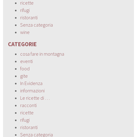
ricette
rifugi
ristoranti
Senza categoria
wine
CATEGORIE
cosa fare in montagna
eventi
food
gite
In Evidenza
informazioni
Le ricette di …
racconti
ricette
rifugi
ristoranti
Senza categoria