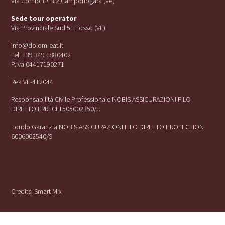
Via Cornio 17 B 2 Camponogara (Ve)
Sede tour operator
Via Provinciale Sud 51 Fossó (VE)
info@dolom-eat.it
Tel. +39 349 1880402
P.iva 04417190271
Rea VE-412044
Responsabilità Civile Professionale NOBIS ASSICURAZIONI FILO
DIRETTO ERRECI 1505002350/U
Fondo Garanzia NOBIS ASSICURAZIONI FILO DIRETTO PROTECTION
6006002540/S
Credits:
Smart Mix